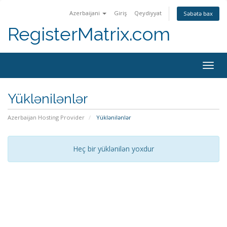
Azerbaijani
Giriş
Qeydiyyat
Səbətə bax
RegisterMatrix.com
Togg
navig
Yüklənilənlər
Azerbaijan Hosting Provider
Yüklənilənlər
Heç bir yüklənilən yoxdur