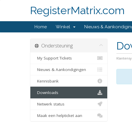
RegisterMatrix.com
Home
Winkel
Nieuws & Aankondigi
Do
Ondersteuning
My Support Tickets
Klantens
Nieuws & Aankondigingen
Kennisbank
Downloads
Netwerk status
Maak een helpticket aan