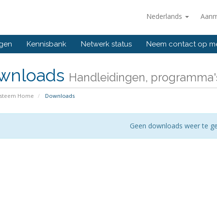
Nederlands
Aanm
ngen
Kennisbank
Netwerk status
Neem contact op m
wnloads
Handleidingen, programma'
ysteem Home
Downloads
Geen downloads weer te g