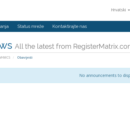
Hrvatski
anja
Status mreže
Kontaktirajte nas
ws
All the latest from RegisterMatrix.c
 WHMCS
Obavijesti
No announcements to disp