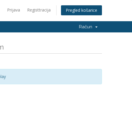
Prijava
Registtracija
Pregled košarice
Račun
om
lay