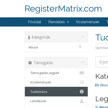
RegisterMatrix.com
Főoldal
Rendelés
Közlemények
Tu
Kategóriák
1
Abuse
Ügyfélka
Támogatás
Támogatási jegyek
Kat
Közlemények
Abuse
Tudásbázis
Leg
Letöltések
Abuse