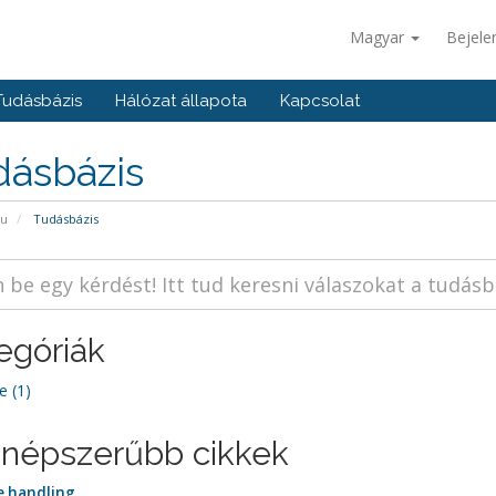
Magyar
Bejele
Tudásbázis
Hálózat állapota
Kapcsolat
dásbázis
pu
Tudásbázis
egóriák
 (1)
népszerűbb cikkek
 handling