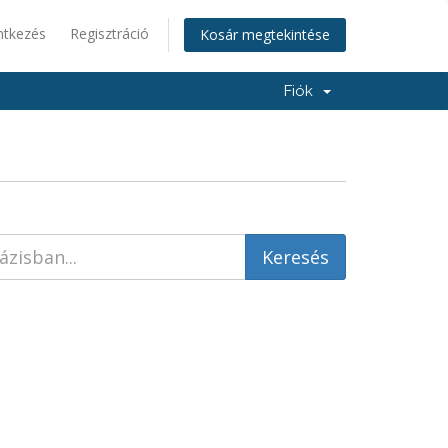
ntkezés
Regisztráció
Kosár megtekintése
Fiók