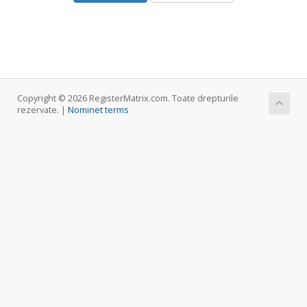
Copyright © 2026 RegisterMatrix.com. Toate drepturile
rezervate. |
Nominet terms