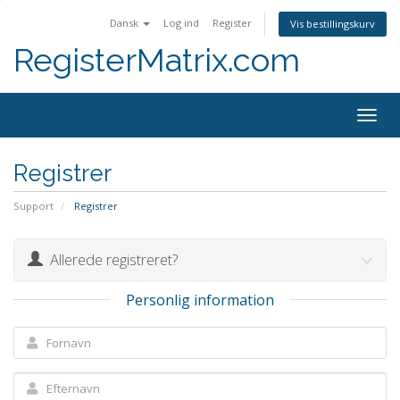
Dansk
Log ind
Register
Vis bestillingskurv
RegisterMatrix.com
Togg
navig
Registrer
Support
Registrer
Allerede registreret?
Personlig information