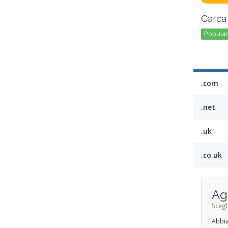
Cerca 
Popular 
.com
.net
.uk
.co.uk
Ag
Scegl
Abbia