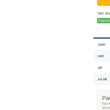
Ver e
Popular 
.com
.net
.uk
.co.uk
Pa
Elija
aloja