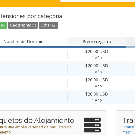
xtensiones por categoría
(4)
Geographic (1)
Other (2)
Nombre de Dominio
Precio registro
$20.00 USD
1 Año
$20.00 USD
1 Año
$20.00 USD
1 Año
$20.00 USD
1 Año
quetes de Alojamiento
Tra
 entre una amplia variedad de paquetes de
¡Transf
miento
más*