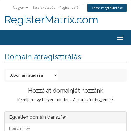
Magyar
Bejelentkezés
Regisztráció
Kosár megtekintése
RegisterMatrix.com
Togg
navig
Domain átregisztrálás
Hozzá át domainjét hozzánk
Kezeljen egy helyen mindent. A transzfer ingyenes*
Egyetlen domain transzfer
Domain név