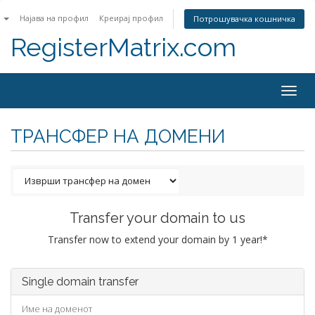
n
Најава на профил
Креирај профил
Потрошувачка кошничка
RegisterMatrix.com
Togg
navig
ТРАНСФЕР НА ДОМЕНИ
Transfer your domain to us
Transfer now to extend your domain by 1 year!*
Single domain transfer
Име на доменот