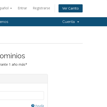
spañol
Entrar
Registrarse
Ver Carrito
tenos
Cuenta
Dominios
urante 1 año más*
Ayuda