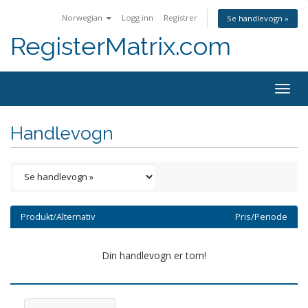
Norwegian
Logg inn
Registrer
Se handlevogn »
RegisterMatrix.com
Togg
navig
Handlevogn
Produkt/Alternativ
Pris/Periode
Din handlevogn er tom!