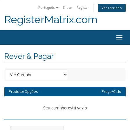
Português
Entrar
Registar
Ver Carrinho
RegisterMatrix.com
Togg
navig
Rever & Pagar
Produto/Opções
Preço/Ciclo
Seu carrinho está vazio