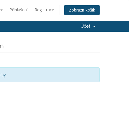
Přihlášení
Registrace
Zobrazit košík
Účet
om
lay