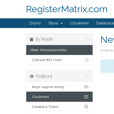
RegisterMatrix.com
Domů
Store
Oznámení
Databáze 
Ne
By Month
Older Announcements...
Portal H
Zobrazit RSS Feed
Podpora
Moje support tickety
Oznámení
Databáze řešení