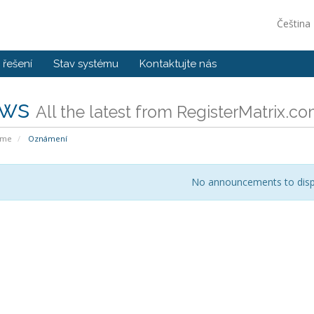
Čeština
řešení
Stav systému
Kontaktujte nás
ws
All the latest from RegisterMatrix.c
ome
Oznámení
No announcements to disp