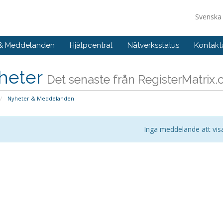
Svensk
 & Meddelanden
Hjälpcentral
Nätverksstatus
Kontakt
heter
Det senaste från RegisterMatrix
Nyheter & Meddelanden
Inga meddelande att vis