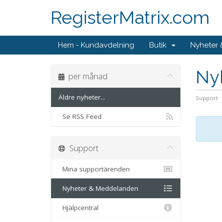
RegisterMatrix.com
Hem - Kundavdelning
Butik
Nyheter
Ny
per månad
Äldre nyheter...
Support
Se RSS Feed
Support
Mina supportärenden
Nyheter & Meddelanden
Hjälpcentral