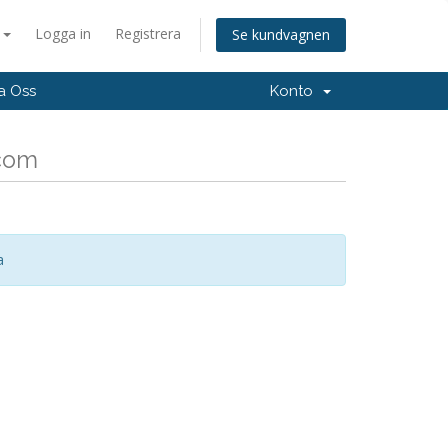
a
Logga in
Registrera
Se kundvagnen
a Oss
Konto
.com
a