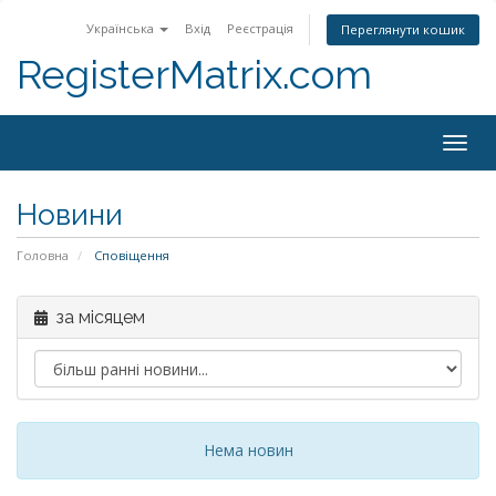
Українська
Вхід
Реєстрація
Переглянути кошик
RegisterMatrix.com
Togg
navig
Новини
Головна
Сповіщення
за місяцем
Нема новин