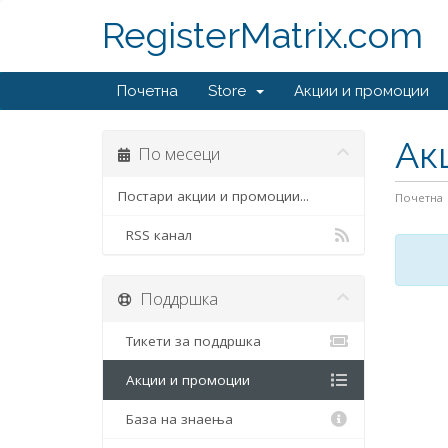
RegisterMatrix.com
Почетна
Store
Акции и промоции
Ак
По месеци
Постари акции и промоции...
Почетна
RSS канал
Поддршка
Тикети за поддршка
Акции и промоции
База на знаења