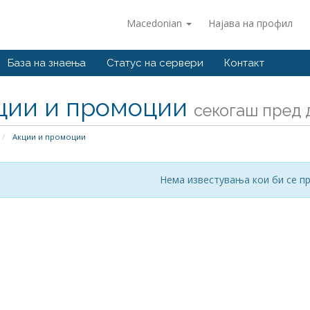
Macedonian
Најава на профил
База на знаења
Статус на сервери
Контакт
ции и промоции
секогаш пред д
Акции и промоции
Нема известувања кои би се п