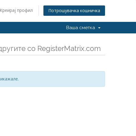
Креирај профил
Потрошувачка кошничка
Ваша сметка
ругите со RegisterMatrix.com
рикажале.