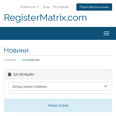
Українська
Вхід
Реєстрація
Переглянути кошик
RegisterMatrix.com
Togg
navig
Новини
Головна
Сповіщення
за місяцем
Нема новин