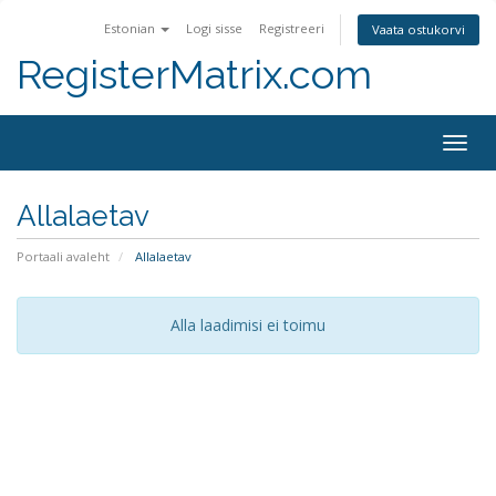
Estonian
Logi sisse
Registreeri
Vaata ostukorvi
RegisterMatrix.com
Togg
navig
Allalaetav
Portaali avaleht
Allalaetav
Alla laadimisi ei toimu