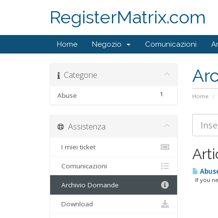
RegisterMatrix.com
Home
Negozio
Comunicazioni
A
Ar
Categorie
1
Abuse
Home
Assistenza
I miei ticket
Arti
Comunicazioni
Abuse
If you nee
Archivio Domande
Download