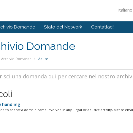
Italian
rchivio Domande
Stato del Network
Contattaci!
chivio Domande
Archivio Domande
Abuse
coli
 handling
d to report a domain name involved in any illegal or abusive activity, please email