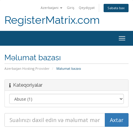
Azerbaijani
Giriş
Qeydiyyat
Səbətə bax
RegisterMatrix.com
Togg
navig
Məlumat bazası
Azerbaijan Hosting Provider
Məlumat bazası
Kateqoriyalar