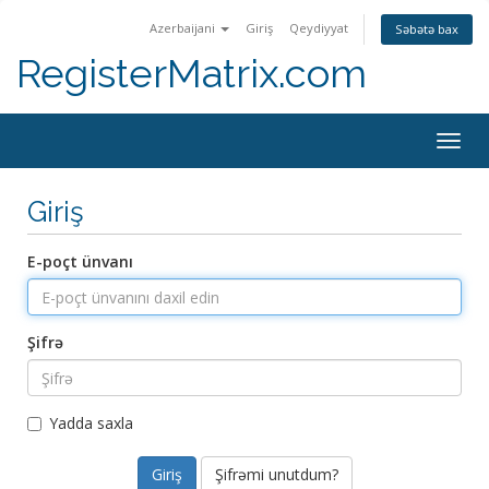
Azerbaijani
Giriş
Qeydiyyat
Səbətə bax
RegisterMatrix.com
Togg
navig
Giriş
E-poçt ünvanı
Şifrə
Yadda saxla
Şifrəmi unutdum?