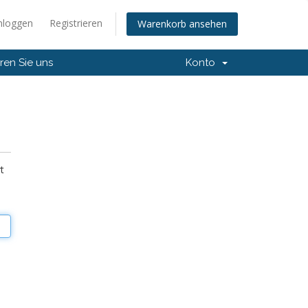
nloggen
Registrieren
Warenkorb ansehen
ren Sie uns
Konto
t