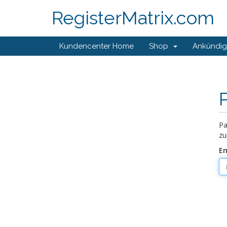
RegisterMatrix.com
Kundencenter Home
Shop
Ankündi
Pa
zu
Em