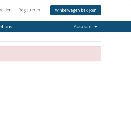
elden
Registreren
Winkelwagen bekijken
et ons
Account