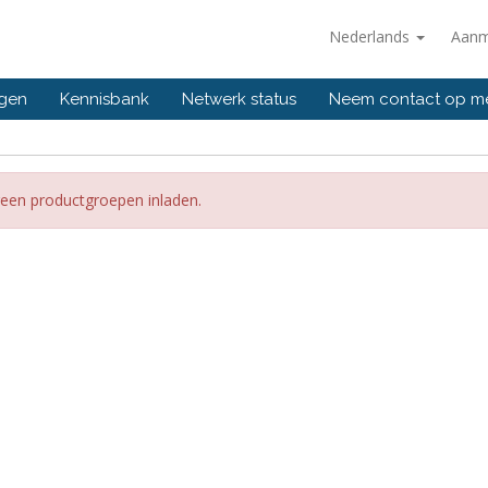
Nederlands
Aanm
ngen
Kennisbank
Netwerk status
Neem contact op m
een productgroepen inladen.