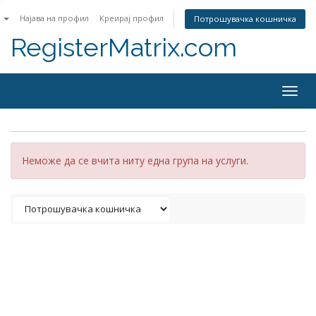
n
Најава на профил
Креирај профил
Потрошувачка кошничка
RegisterMatrix.com
Togg
navig
Неможе да се вчита ниту една група на услуги.