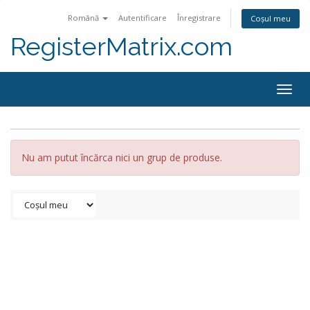
Română
Autentificare
Înregistrare
Coșul meu
RegisterMatrix.com
Togg
navig
Nu am putut încărca nici un grup de produse.