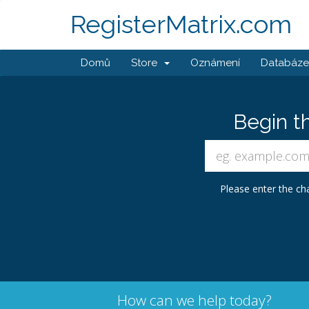
RegisterMatrix.com
Domů
Store
Oznámení
Databáze 
Begin t
Please enter the cha
How can we help today?