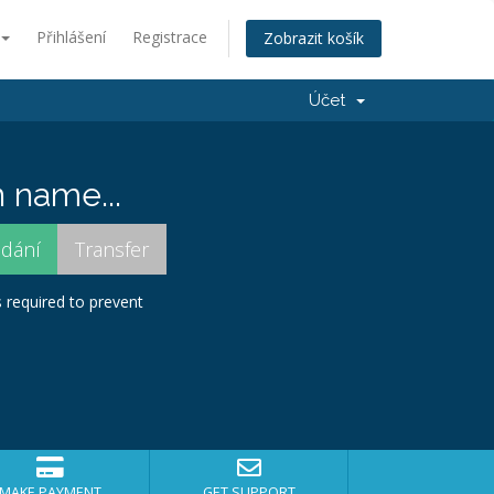
Přihlášení
Registrace
Zobrazit košík
Účet
 name...
s required to prevent
MAKE PAYMENT
GET SUPPORT