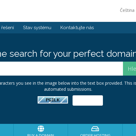
Čeština
řešení
Stav systému
Kontaktujte nás
he search for your perfect domain
racters you see in the image below into the text box provided. This i
automated submissions.
BUY A DOMAIN
ORDER HOSTING