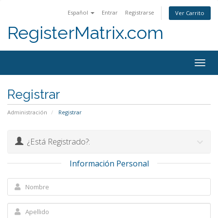
Español
Entrar
Registrarse
Ver Carrito
RegisterMatrix.com
Togg
navig
Registrar
Administración
Registrar
¿Está Registrado?:
Información Personal