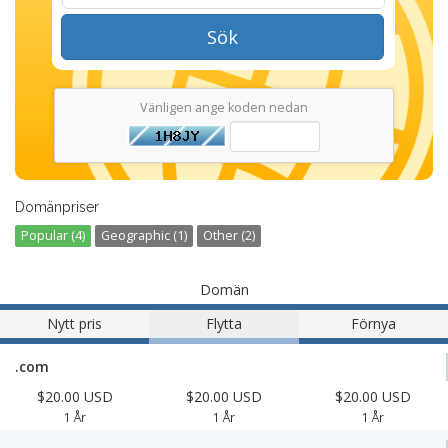
Sök
Vänligen ange koden nedan
Domänpriser
Popular (4)
Geographic (1)
Other (2)
Domän
Nytt pris
Flytta
Förnya
.com
$20.00 USD
$20.00 USD
$20.00 USD
1 År
1 År
1 År