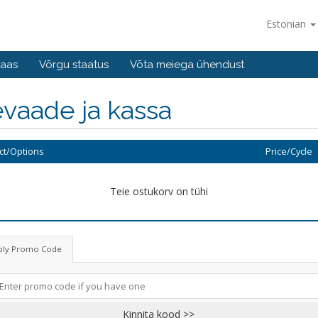
Estonian
baas
Võrgu staatus
Võta meiega ühendust
vaade ja kassa
ct/Options
Price/Cycle
Teie ostukorv on tühi
ply Promo Code
Kinnita kood >>