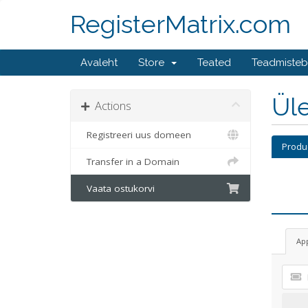
RegisterMatrix.com
Avaleht
Store
Teated
Teadmiste
Üle
Actions
Registreeri uus domeen
Produ
Transfer in a Domain
Vaata ostukorvi
Ap