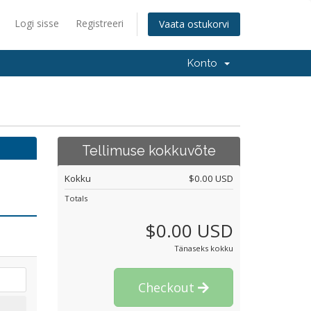
Logi sisse
Registreeri
Vaata ostukorvi
Konto
Tellimuse kokkuvõte
Kokku
$0.00 USD
Totals
$0.00 USD
Tänaseks kokku
Checkout