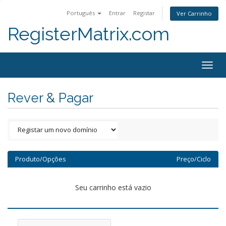
Português
Entrar
Registar
Ver Carrinho
RegisterMatrix.com
Togg
navig
Rever & Pagar
Produto/Opções
Preço/Ciclo
Seu carrinho está vazio