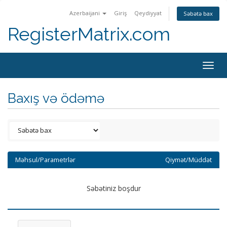
Azerbaijani
Giriş
Qeydiyyat
Səbətə bax
RegisterMatrix.com
Togg
navig
Baxış və ödəmə
Məhsul/Parametrlər
Qiymət/Müddət
Səbətiniz boşdur