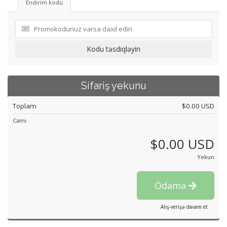
Endirim kodu
Kodu təsdiqləyin
Sifariş yekunu
Toplam
$0.00 USD
Cəmi
$0.00 USD
Yekun
Ödəmə
Alış-verişə davam et