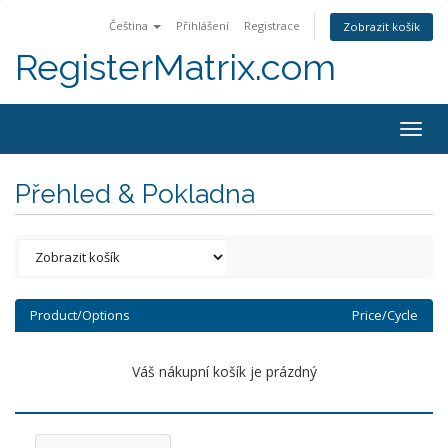
Čeština
Přihlášení
Registrace
Zobrazit košík
RegisterMatrix.com
Togg
navig
Přehled & Pokladna
Product/Options
Price/Cycle
Váš nákupní košík je prázdný