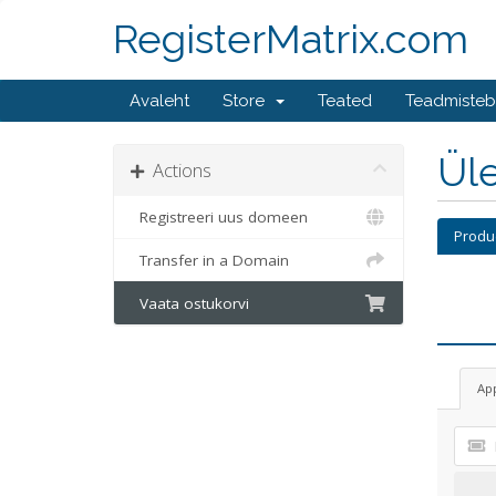
RegisterMatrix.com
Avaleht
Store
Teated
Teadmiste
Üle
Actions
Registreeri uus domeen
Produ
Transfer in a Domain
Vaata ostukorvi
Ap