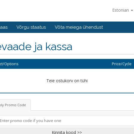
Estonian
baas
Võrgu staatus
Võta meiega ühendust
vaade ja kassa
ct/Options
Price/Cycle
Teie ostukorv on tühi
ply Promo Code
Kinnita kood >>