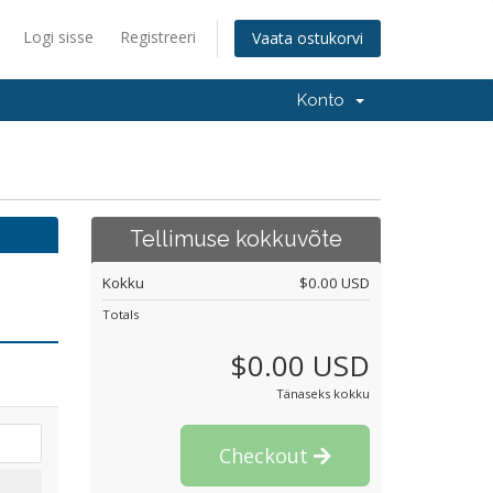
Logi sisse
Registreeri
Vaata ostukorvi
Konto
Tellimuse kokkuvõte
Kokku
$0.00 USD
Totals
$0.00 USD
Tänaseks kokku
Checkout