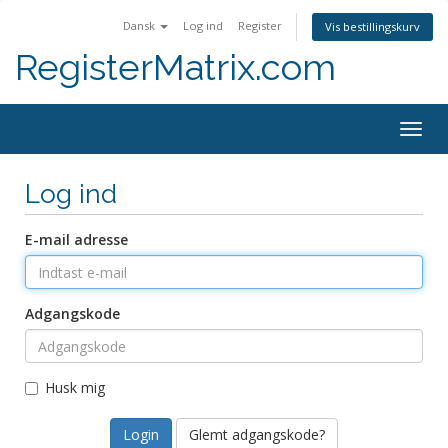
Dansk
Log ind
Register
Vis bestillingskurv
RegisterMatrix.com
Togg
navig
Log ind
E-mail adresse
Adgangskode
Husk mig
Glemt adgangskode?