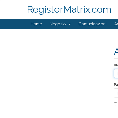
RegisterMatrix.com
Home
Negozio
Comunicazioni
A
In
P