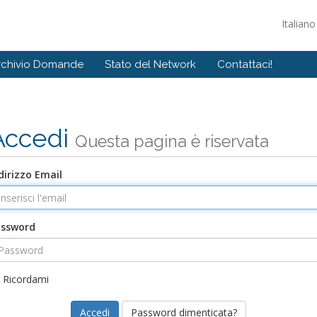
Italian
rchivio Domande
Stato del Network
Contattaci!
Accedi
Questa pagina è riservata
dirizzo Email
assword
Ricordami
Password dimenticata?