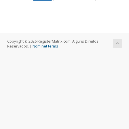
Copyright © 2026 RegisterMatrix.com. Alguns Direitos
Reservados. |
Nominet terms