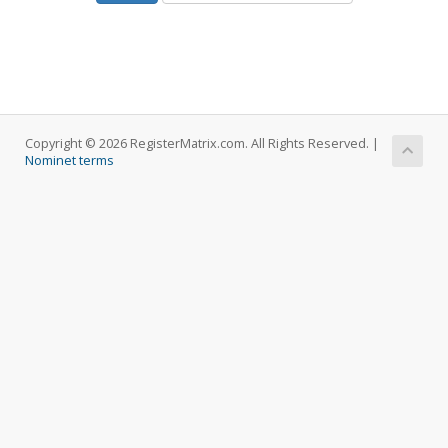
Copyright © 2026 RegisterMatrix.com. All Rights Reserved. |
Nominet terms