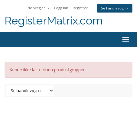
Norwegian
Logg inn
Registrer
Se handlevogn »
RegisterMatrix.com
Togg
navig
Kunne ikke laste noen produktgrupper.