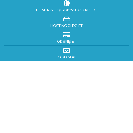
DOMEN ADI QEYDIYYATDAN KEÇIRT
HOSTING ƏLDƏ ET
ÖDƏNIŞ ET
YARDIM AL