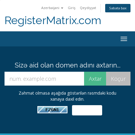
Azerbaijani
Giriş
Qeydiyyat
Səbətə bax
RegisterMatrix.com
Togg
navig
Sizə aid olan domen adını axtarın...
Zəhmət olmasa aşağıda göstərilən rəsmdəki kodu
xanaya daxil edin.