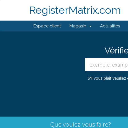
RegisterMatrix.com
Espace client
Magasin
Actualités
Vérifi
S'il vous plaît veuill
Que voulez-vous faire?