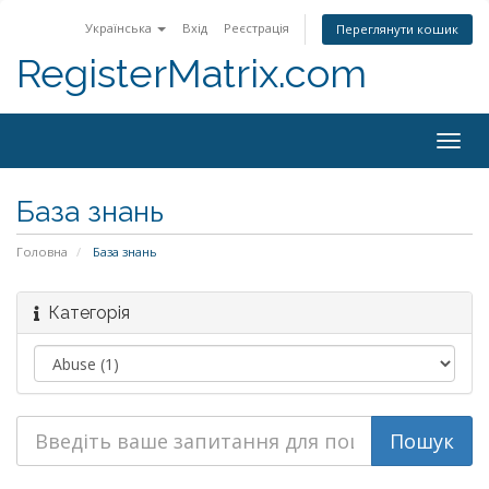
Українська
Вхід
Реєстрація
Переглянути кошик
RegisterMatrix.com
Togg
navig
База знань
Головна
База знань
Категорія