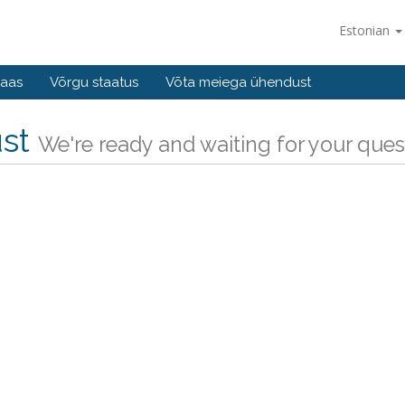
Estonian
baas
Võrgu staatus
Võta meiega ühendust
ust
We're ready and waiting for your ques