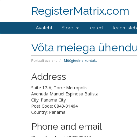
RegisterMatrix.com
Avaleht
Store
Teated
Teadmiste
Võta meiega ühend
Portaali avaleht
Müügieelne kontakt
Address
Suite 17-A, Torre Metropolis
Avenuda Manuel Espinosa Batista
City: Panama City
Post Code: 0843-01464
Country: Panama
Phone and email