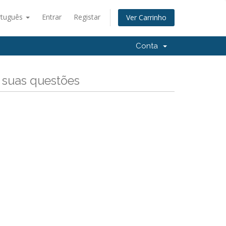
rtuguês
Entrar
Registar
Ver Carrinho
Conta
 suas questões