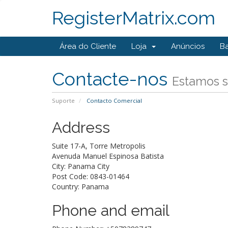
RegisterMatrix.com
Área do Cliente
Loja
Anúncios
B
Contacte-nos
Estamos s
Suporte
Contacto Comercial
Address
Suite 17-A, Torre Metropolis
Avenuda Manuel Espinosa Batista
City: Panama City
Post Code: 0843-01464
Country: Panama
Phone and email