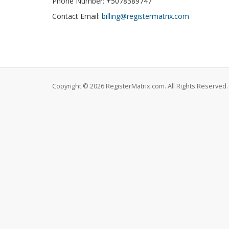
Phone Number: +5078389747
Contact Email:
billing@registermatrix.com
Copyright © 2026 RegisterMatrix.com. All Rights Reserved.