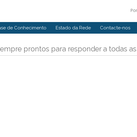
Po
ase de Conhecimento
Estado da Rede
Contacte-nos
empre prontos para responder a todas as