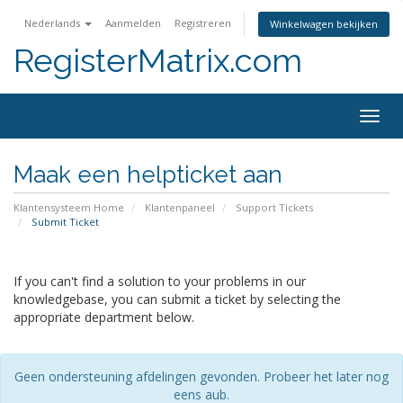
Nederlands
Aanmelden
Registreren
Winkelwagen bekijken
RegisterMatrix.com
Togg
navig
Maak een helpticket aan
Klantensysteem Home
Klantenpaneel
Support Tickets
Submit Ticket
If you can't find a solution to your problems in our
knowledgebase, you can submit a ticket by selecting the
appropriate department below.
Geen ondersteuning afdelingen gevonden. Probeer het later nog
eens aub.