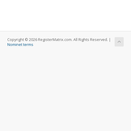
Copyright © 2026 RegisterMatrix.com. All Rights Reserved. |
Nominet terms