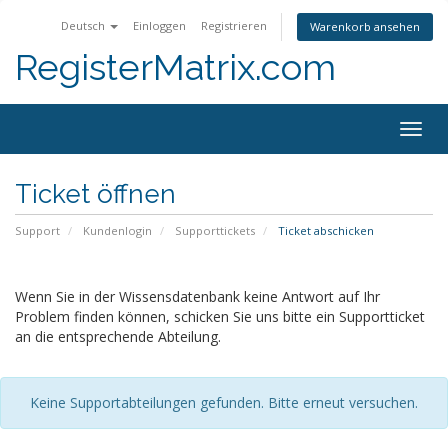
Deutsch
Einloggen
Registrieren
Warenkorb ansehen
RegisterMatrix.com
Togg
navig
Ticket öffnen
Support
Kundenlogin
Supporttickets
Ticket abschicken
Wenn Sie in der Wissensdatenbank keine Antwort auf Ihr
Problem finden können, schicken Sie uns bitte ein Supportticket
an die entsprechende Abteilung.
Keine Supportabteilungen gefunden. Bitte erneut versuchen.