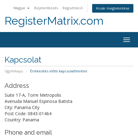
Magyar
Bejelentkezés
Regisztráció
Kosár megtekintése
RegisterMatrix.com
Togg
navig
Kapcsolat
Ügyfélkapu
Értékesítés előtti kapcsolatfelvétel
Address
Suite 17-A, Torre Metropolis
Avenuda Manuel Espinosa Batista
City: Panama City
Post Code: 0843-01464
Country: Panama
Phone and email