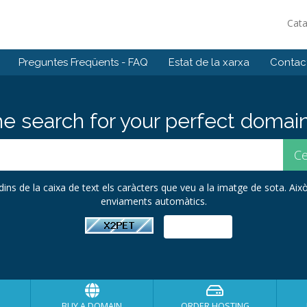
Cat
Preguntes Freqüents - FAQ
Estat de la xarxa
Contact
he search for your perfect domain
 dins de la caixa de text els caràcters que veu a la imatge de sota. Això
enviaments automàtics.
BUY A DOMAIN
ORDER HOSTING