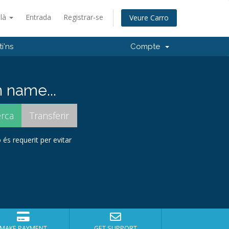
alà
Entrada
Registrar-se
Veure Carro
i'ns
Compte
 name...
 és requerit per evitar
MAKE PAYMENT
GET SUPPORT