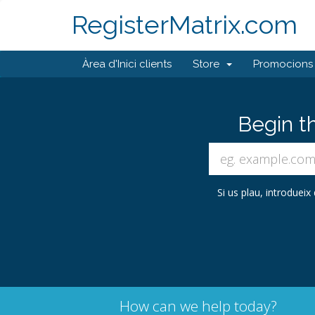
RegisterMatrix.com
Àrea d'Inici clients
Store
Promocions
Begin t
Si us plau, introdueix
How can we help today?