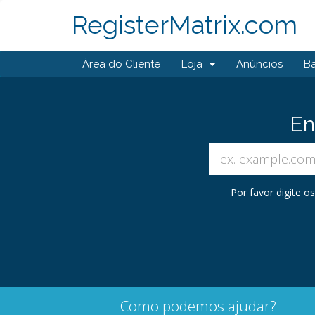
RegisterMatrix.com
Área do Cliente
Loja
Anúncios
B
En
Por favor digite 
Como podemos ajudar?