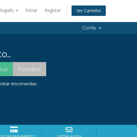
rtuguês
Entrar
Registar
Ver Carrinho
Conta
to…
 evitar encomendas
ER UM PAGAMENTO
OBTER AJUDA