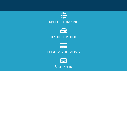
KØB ET DOMÆNE
BESTIL HOSTING
FORETAG BETALING
FÅ SUPPORT